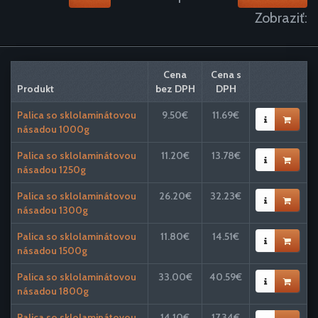
Zobraziť:
Cena
Cena s
Produkt
bez DPH
DPH
Palica so sklolaminátovou
9.50€
11.69€
násadou 1000g
Palica so sklolaminátovou
11.20€
13.78€
násadou 1250g
Palica so sklolaminátovou
26.20€
32.23€
násadou 1300g
Palica so sklolaminátovou
11.80€
14.51€
násadou 1500g
Palica so sklolaminátovou
33.00€
40.59€
násadou 1800g
Palica so sklolaminátovou
14.10€
17.34€