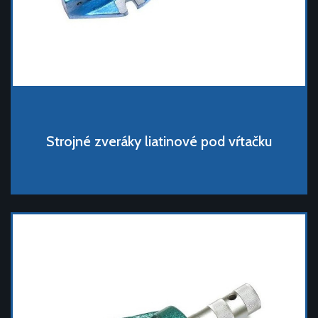
Strojné zveráky liatinové pod vŕtačku