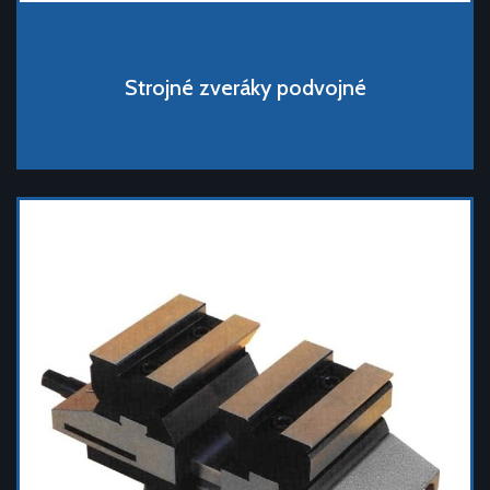
Strojné zveráky podvojné