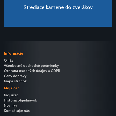
Strediace kamene do zverákov
Informácie
O nás
Všeobecné obchodné podmienky
Ochrana osobných údajov a GDPR
Ceny dopravy
Mapa stránok
Môj účet
Môj účet
História objednávok
Novinky
Kontaktujte nás