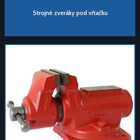
Strojné zveráky pod vŕtačku