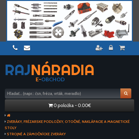
E-
OBCHOD
0 položka - 0.00€
ZVERÁKY, FRÉZARSKE PODLOŽKY, OTOČNÉ, NAKLÁPACIE A MAGNETICKÉ
STOLY
STROJNÉ A ZÁMOČNÍCKE ZVERÁKY