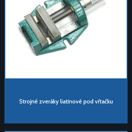
Strojné zveráky liatinové pod vŕtačku